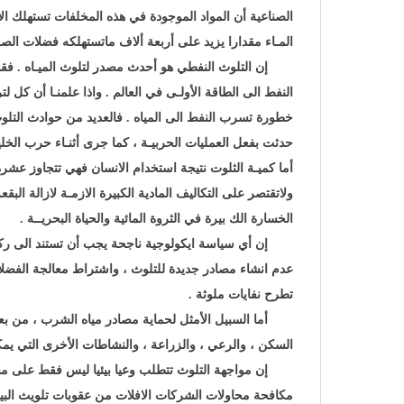
الصناعية أن المواد الموجودة في هذه المخلفات تستهلك ا
المـاء مقدارا يزيد على أربعة ألاف ماتستهلكه فضلات ال
إن التلوث النفطي هو أحدث مصدر لتلوث الميـاه . فقد
خطورة تسرب النفط الى المياه . فالعديد من حوادث التل
حدثت بفعل العمليات الحربيـة ، كما جرى أثنـاء حرب الخليج
أما كميـة الثلوت نتيجة استخدام الانسان فهي تتجاوز عشر
ولاتقتصر على التكاليف المادية الكبيرة الازمـة لازالة الب
الخسارة الك بيرة في الثروة المائية والحياة البحريــة .
إن أي سياسة ايكولوجية ناجحة يجب أن تستند الى ركائز ث
عدم انشاء مصادر جديدة للتلوث ، واشتراط معالجة الفضلا
تطرح نفايات ملوثة .
أما السبيل الأمثل لحماية مصادر مياه الشرب ، من بع
السكن ، والرعي ، والزراعة ، والنشاطات الأخرى التي يمك
إن مواجهة التلوث تتطلب وعيا بيئيا ليس فقط على مست
مكافحة محاولات الشركات الافلات من عقوبات تلويث البيئة 