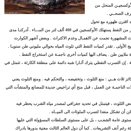
لأوكسجيـن المنحل من
صرف الصحــي .
 اقترن ظهوره مع تحول
النفط الى الطاقة الأولـى في العالم . واذا علمنـا أن كل لتر من النفط يستهلك الأوكسجين في 400 ألف لتر من المـ،ـاء . أدركنـا مدى
وث المشهورة نجمت عن الاهمـال وعدم الاكتراث . وبعض أشهر الكوارث
 الأولى . تقدر كميات النفط التي تلوث المياه بحوالي مليوني طن سنويـا .
ة ملايين طن . يضاف اليها كميات أخرى ناجمـة عن استخراج النفط .
قعة . إن التسرب النفطي يترك آثـارا شبه دائمة على منطقة الكارثة ، تتمتل في
لاث هــي : منع الثلوث ، وتخفيضه ، والتحكم فيه . ومنع التلوث يعني
ت الناجمـة عن العمل ، قبل منح أي تراخيص جديدة للمصانع والمنشأت التي
ض الثلوث ، فيتمتل في تحديد جغرافي لمصدر مياه الشرب يحظر فيه
ن أن تشكل منفذا لتسرب الملوثات الى الميــاه .
وى عامة الشعـب ، بل على مستوى السلطات المسؤولة التي عليها
رغم أنف التشريعات . كما أن دول العالم الثالث معنية بدورها بادراك