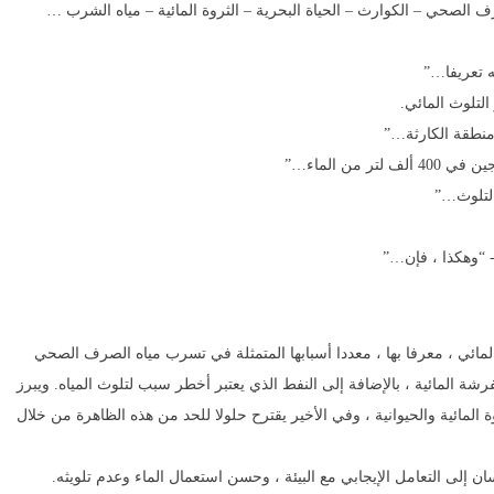
صرف الصحي – الكوارث – الحياة البحرية – الثروة المائية – مياه الشرب …
ه تعريفا…”
لتلوث المائي.
منطقة الكارثة…”
 من الماء…”
التلوث…”
- “وهكذا ، فإن…”
ي ، معرفا بها ، معددا أسبابها المتمثلة في تسرب مياه الصرف الصحي
ة المائية ، بالإضافة إلى النفط الذي يعتبر أخطر سبب لتلوث المياه. ويبرز
المائية والحيوانية ، وفي الأخير يقترح حلولا للحد من هذه الظاهرة من خلال
ان إلى التعامل الإيجابي مع البيئة ، وحسن استعمال الماء وعدم تلويثه.