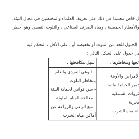
ل خاص معتمدا في ذلك على تعريف العلماء والمختصين في مجال البيئة.
الأمطار الحمضية ، ومياه الصرف الصناعي ، والتلوث النفطي وهو أخطر
حلول للحد من التلوث أو تخفيضه أو ، على الأقل ، التحكم فيه.
في جدول على الشكل التالي :
ائجها ومخاطرها :
سبل مكافحتها :
- الوعي الفردي والعام
الأمراض والأوبئة
بمخاطر التلوث
دمير الحياة النباتية
- سن قوانين لحماية البيئة
ثروات السمكية
- معالجة المياه الملوثة
بحرية
- منع الرعي والزراعة عن
لة مياه الشرب
أماكن مياه الشرب