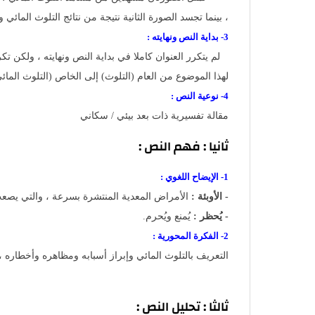
، بينما تجسد الصورة الثانية نتيجة من نتائج التلوث المائي
3- بداية النص ونهايته :
لم يتكرر العنوان كاملا في بداية النص ونهايته ، ولكن 
لهذا الموضوع من العام (التلوث) إلى الخاص (التلوث الما
4- نوعية النص :
مقالة تفسيرية ذات بعد بيئي / سكاني
ثانيا : فهم النص :
1- الإيضاح اللغوي :
- الأوبئة :
الأمراض المعدية المنتشرة بسرعة ، والتي يصعب 
- يُحظر :
يُمنع ويُحرم.
2- الفكرة المحورية :
التعريف بالتلوث المائي وإبراز أسبابه ومظاهره وأخطاره ،
ثالثا : تحليل النص :