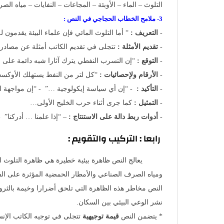
التلوث – الماء – الأوبئة – المجاعات – النفايات – مياه ال
3- ملامح الخطاب الحجاجي في النص :
-
التعريف :
“ أما التلوث المائي فإن علماء البيئة يقدمون ل
-
تقديم الأمثلة :
تتجلى في تقديم الكاتب أمثلة عن مصادر ا
-
التوقع :
“إن التسرب النفطي يترك آثارا شبه دائمة على 
-
الأرقام ولإحصائيات :
“كل لتر من النفط يستهلك الأوكسجين في 400 ألف لتر
-
التأكيد :
- “إن أي سياسة إيكولوجية …” - “إن مواجهة 
-
التمثيل :
كما جرى أثناء حرب الخليج الأولى…
-
أدوات ربط دالة على الاستنتاج :
– “إذا علمنا … أدركنا” 
رابعا : التركيب والتقويم :
يعالج النص ظاهرة بيئية خطيرة هي ظاهرة التلوث المائ
ومياه الصرف الصناعي والأمطار الحمضية المؤثرة على الفرش
النص مخاطر هذه الظاهرة التي تلحق أضرارا وخيمة بالثروة 
نشر الوعي البيئي بين السكان.
* يتضمن النص
قيمة توجيهية
تتجلى في توجيه الكاتب الإنس