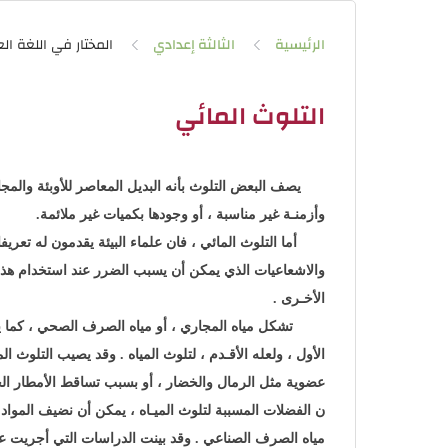
الرئيسية
الثالثة إعدادي
المختار في اللغة الع
التلوث المائي
يصف البعض التلوث بأنه البديل المعاصر للأوبئة والمج
وأزمنـة غير مناسبة ، أو وجودها بكميات غير ملائمة.
أما التلوث المائي ، فان علماء البيئة يقدمون له تعريفا أ
والاشعاعيات الذي يمكن أن يسبب الضرر عند استخدام هذه الم
الأخـرى .
تشكل مياه المجاري ، أو مياه الصرف الصحي ، كما يس
الأول ، ولعله الأقـدم ، لتلوث المياه . وقد يصيب التلوث ا
عضوية مثل الرمال والخضار ، أو بسبب تساقط الأمطار ا
ن الفضلات المسببة لتلوث الميـاه ، يمكن أن نضيف المواد ال
مياه الصرف الصناعي . وقد بينت الدراسات التي أجريت 