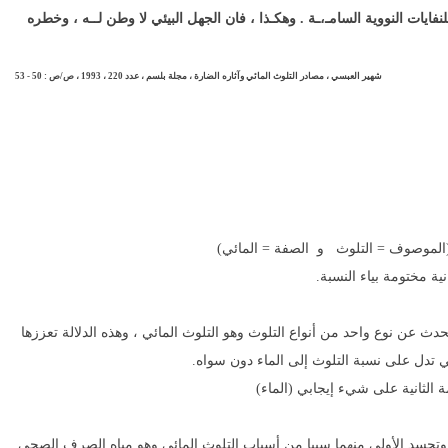
نفايات النووية السامـ،ـة . وهكـذا ، فان الجهل البيئي لا وطن لــه ، وخطره
شهير العبسي ، مصادر التلوث المائي وآثاره الضارة ، مجلة بلسم ، عدد 220 ، 1993 ، ص/ص : 50 - 53
لموصوف = التلوث و الصفة = المائي)
 مختومة بياء النسبة.
ث عن نوع واحد من أنواع التلوث وهو التلوث المائي ، وهذه الدلالة تعززها
ي تدل على نسبة التلوث إلى الماء دون سواه.
 الثانية على شيء إيجابي (الماء)
سد الأولى منهما سببا من أسباب التلوث المائي وهو مياه الصرف الصحي