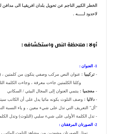
الخطر الكبير الناجم عن تحويل بلدان افريقيـا الى مدافن لل
لاحدود لـــــه .
أولا : ملاحظة النص واستكشافه :
1- العنوان :
-
تركيبيا :
عنوان النص مركب وصفي يتكون من كلمتين ، (ا
وكلتا الكلمتين جاءت معرفة ، وجاءت الكلمة الثانية
-
معجميا :
ينتمي العنوان إلى المجال البيئي / السكاني
-
دلاليا :
وصف التلوث بكونه مائيا يدل على أن الكاتب سيتحد
“أل” التعريف التي تدل على شيء معين ، و ياء النسبة الت
- تدل الكلمة الأولى على شيء سلبي (التلوث) وتدل الكلمة
2- الصورتان المرفقتان :
تمثل الصورتان مشهدين من مشاهد التلوث المائي ، وتج