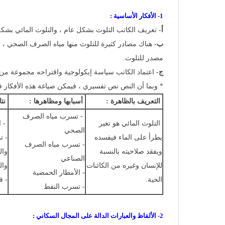
1- الأفكار الأساسية :
أ-
تعريف الكاتب التلوث بشكل عام ، والتلوث المائي بشك
ب-
هناك مصادر كثيرة للتلوث منها مياه الصرف الصحي ، و
مصدر للتلوث.
ج-
اعتماد الكاتب سياسة إيكولوجية واقتراحه مجموعة من ال
* وبما أن النص نص تفسيري ، فيمكن صياغة هذه الأفكار 
التعريف بالظاهرة :
أسبابها ومظاهرها :
نت
- تسرب مياه الصرف
التلوث المائي هو تغير
- 
الصحي
يطرأ على الماء فيفسده
- ت
- تسرب مياه الصرف
ويفقد صلاحيته بالنسبة
وال
الصناعي
للإنسان وغيره من الكائنات
وال
- الأمطار الحمضية
الحية.
- ق
- تسرب النفط
2- الألفاظ والعبارات الدالة على المجال السكاني :