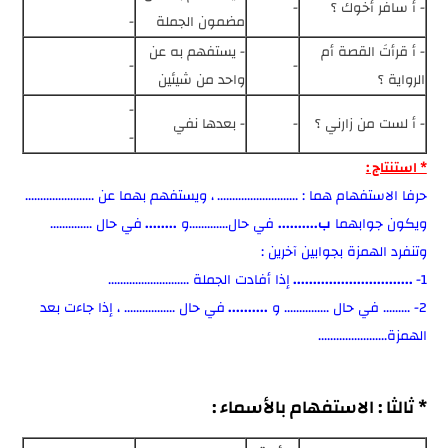
- أ سافر أخوك ؟
-
مضمون الجملة
-
- أ قرأتَ القصة أم
- يستفهم به عن
-
-
الرواية ؟
واحد من شيئين
-
- أ لست من زارني ؟
-
- بعدها نفي
-
* استنتاج :
حرفا الاستفهام هما : ...........................
، ويستفهم بهما عن .......................
ويكون جوابهما
ب..........
في حال.............و
........
في حال ..............
وتنفرد الهمزة بجوابين آخرين :
1-
..............................
إذا أفادت الجملة ...........................
2- ......... في حال ............... و
..........
في حال ................. ، إذا جاءت بعد
الهمزة.......................
* ثالثا : الاستفهام بالأسماء :