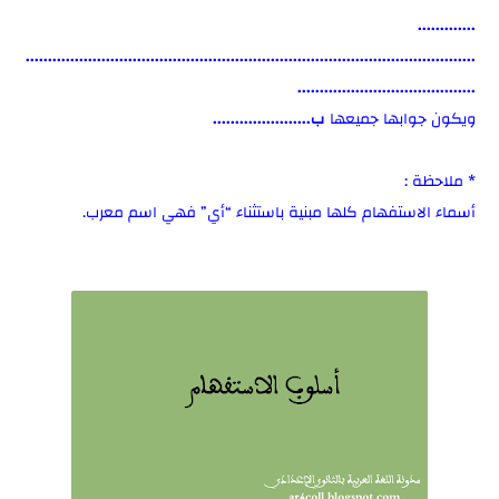
.............
.....................................................................................................
........................................
ويكون جوابها جميعها
ب......................
* ملاحظة :
أسماء الاستفهام كلها مبنية باستثناء “أي” فهي اسم معرب.