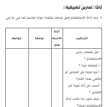
ثالثا : تمارين تطبيقية :
1- حدد أداة الاستفهام وبين نوعها مقترحا جوابا مناسبا لها في ما يلي
:
أداة
التراكيب
الاستف
نوعها
جوابها
هام
- هل فهمت درس
الاستفهام ؟
- أ فهمته جيدا ؟
- أ تريد مزيدا من التمارين أم
تكتفي بهذا القدر؟
- ألست من أراد مزيدا من
التمارين ؟
- كيف تجيب إذا كانت أداة
الاستفهام اسما؟