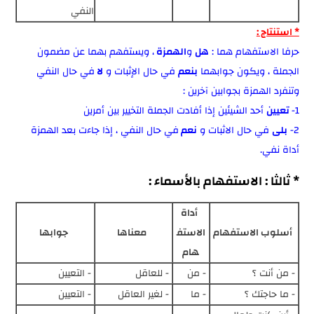
النفي
* استنتاج :
حرفا الاستفهام هما :
هل
و
الهمزة
، ويستفهم بهما عن مضمون
الجملة ، ويكون جوابهما
بنعم
في حال الإثبات و
لا
في حال النفي
وتنفرد الهمزة بجوابين آخرين :
1-
تعيين
أحد الشيئين إذا أفادت الجملة التخيير بين أمرين
2-
بلى
في حال الاثبات و
نعم
في حال النفي ، إذا جاءت بعد الهمزة
أداة نفي.
* ثالثا : الاستفهام بالأسماء :
أداة
أسلوب الاستفهام
الاستف
معناها
جوابها
هام
- من أنت ؟
- من
- للعاقل
- التعيين
- ما حاجتك ؟
- ما
- لغير العاقل
- التعيين