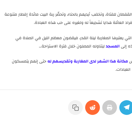
لقفطان للفتاة، وتخضب أيديهم بالحناء، وتحضّر ربة البيت مائدة إفطار متنوعة
د العائلة هدايا تشجيعاً له ولغيره على حب هذه العبادة.
لتي يعتبرها المغاربة ليلة القدر، فيقضون معظم الليل في الصلاة في
ذه إلى
المسجد
ليتناوله المصلون خلال فترة الاستراحة...
كس
مكانة هذا الشهر لدى المغاربة وتقديسهم له
حتى إنهم يتمسكون
العبادات.