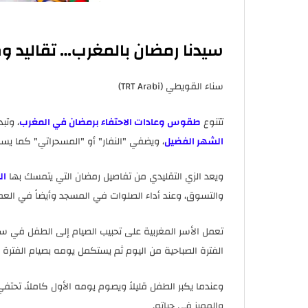
سيدنا رمضان بالمغرب… تقاليد و
سناء القويطي (TRT Arabi)
تتنوع
طقوس وعادات الاحتفاء برمضان في المغرب
، وتب
الشهر الفضيل
، ويضفي "النفار" أو "المسحراتي" كما يسمي
ويعد الزي التقليدي من تفاصيل رمضان التي يتمسك بها
ال
والتسوق، وعند أداء الصلوات في المسجد وأيضاً في العم
تعمل الأسر المغربية على تحبيب الصيام إلى الطفل في سن 
الفترة الصباحية من اليوم ثم يستكمل يومه بصيام الفترة ال
وعندما يكبر الطفل قليلاً ويصوم يومه الأول كاملاً، تحتفي
والمميز في حياته.