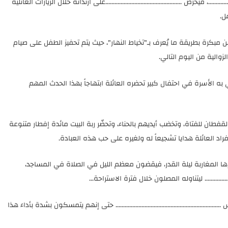
يحرص ..................................................على ارتدائه خلال الزيارات العائلية
ل.
مبكرة بطريقة ما يُعرف بـ"تخياط النهار"، حيث يتم تحفيز الطفل على صيام
زوالية من اليوم التالي.
 به الأسرة في احتفال كبير تحضره العائلة ابتهاجاً بهذا الحدث المهم
تى والقفطان للفتاة، وتخضب أيديهم بالحناء، وتحضّر ربة البيت مائدة إفطار متنوعة
د العائلة هدايا تشجيعاً له ولغيره على حب هذه العبادة.
.... التي يعتبرها المغاربة ليلة القدر، فيقضون معظم الليل في الصلاة في المساجد،
........ ليتناوله المصلون خلال فترة الاستراحة...
......................................................... حتى إنهم يتمسكون بشدة بأداء هذا