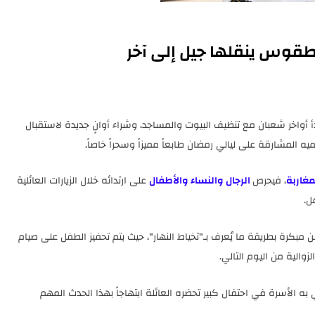
طقوس ينقلها جيل إلى آخر
دأ أواخر شعبان مع تنظيف البيوت والمساجد، وشراء أوانٍ جديدة لاستقبال
ه المشارقة على ليالي رمضان طابعاً مميزاً وسحراً خاصاً.
مغاربة
، فيحرص
الرجال والنساء والأطفال
على ارتدائه خلال الزيارات العائلية
ل.
مبكرة بطريقة ما يُعرف بـ"تخياط النهار"، حيث يتم تحفيز الطفل على صيام
زوالية من اليوم التالي.
 به الأسرة في احتفال كبير تحضره العائلة ابتهاجاً بهذا الحدث المهم