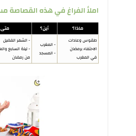
املأ الفراغ في هذه القصاصة مستع
ماذا؟
أين؟
متى؟
طقوس وعادات
- الشهر الفضيل
- المغرب
الاحتفاء برمضان
- ليلة السابع وال
- المسجد
في المغرب
من رمضان