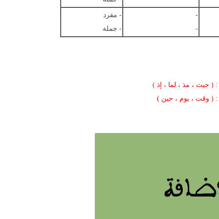
-
- مفرد
-
- جملة