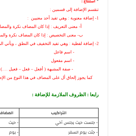
*
استنتاج :
تنقسم الإضافة إلى قسمين :
1- إضافة معنوية : وهي تفيد أحد معنيين :
أ- معنى التعريف : إذا كان المضاف نكرة والمضاف إ
ب- معنى التخصيص : إذا كان المضاف نكرة والمضاف 
2- إضافة لفظية : وهي تفيد التخفيف في النطق ، ويأتي المضاف فيها :
- اسم فاعل
- اسم مفعول
- صفة المشبهة ( أفعل – فعل – فعيل ….)
كما يجوز إلحاق أل على المضاف في هذا النوع من الإض
رابعا : الظروف الملازمة للإضافة :
التراكيب
المضاف
- جلست حيث يجلس أخي
- حيث
- جئت يوم السفر
- يوم