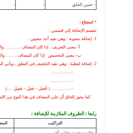
- حسن الخلق
-
-
*
استنتاج :
تنقسم الإضافة إلى قسمين :
1- إضافة معنوية : وهي تفيد أحد معنيين :
أ- معنى التعريف : إذا كان المضاف ............. والمضاف
ب- معنى التخصيص : إذا كان المضاف ......... والمضاف إ
2- إضافة لفظية : وهي تفيد التخفيف في النطق ، ويأتي المضاف فيها :
- ................
- ................
- ................ ( أفعل – فعل – فعيل ….)
كما يجوز إلحاق أل على المضاف في هذا النوع من الإض
رابعا : الظروف الملازمة للإضافة :
التراكيب
المض
- جلست حيث يجلس أخي
-