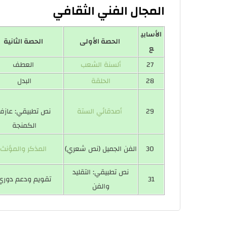
المجال الفني الثقافي
الأسابي
الحصة الأولى
الحصة الثانية
ع
27
ألسنة الشعب
العطف
28
الحلقة
البدل
29
أصدقائي الستة
نص تطبيقي: عازف
الكمنجة
30
الفن الجميل (نص شعري)
المذكر والمؤنث
نص تطبيقي: التقليد
31
تقويم ودعم دوري
والفن