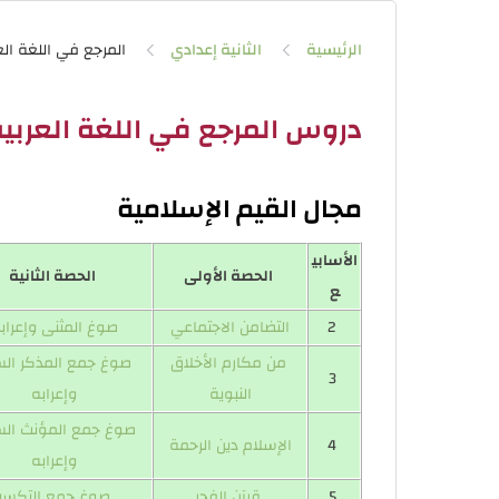
الرئيسية
الثانية إعدادي
المرجع في اللغة الع
دروس المرجع في اللغة العربية
مجال القيم الإسلامية
الأسابي
الحصة الأولى
الحصة الثانية
ع
2
التضامن الاجتماعي
صوغ المثنى وإعراب
من مكارم الأخلاق
صوغ جمع المذكر الس
3
النبوية
وإعرابه
صوغ جمع المؤنث الس
4
الإسلام دين الرحمة
وإعرابه
5
قرآن الفجر
صوغ جمع التكسير