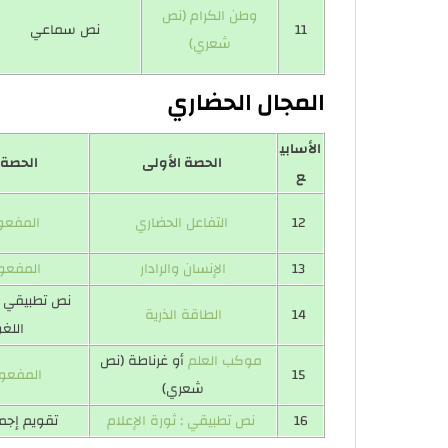
وطن الكرام (نص
11
نص سماعي
شعري)
المجال الحضاري
الأسابي
الحصة الأولى
الحصة ا
ع
12
التفاعل الحضاري
المفعو
13
الإنسان والرادار
المفعو
نص تطبيقي ع
14
الطاقة الذرية
اللغو
موكب العلم
أو غرناطة (نص
15
المفعول
شعري)
16
نص تطبيقي : ثورة الإعلام
تقويم إجم