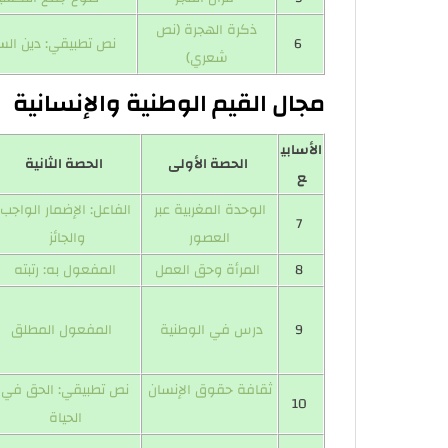
ذكرة الهجرة (نص
6
نص تطبيقي: دين الس
شعري)
مجال القيم الوطنية والإنسانية
الأسابي
الحصة الأولى
الحصة الثانية
ع
الوحدة المغربية عبر
الفاعل: الإضمار الواجب
7
العصور
والجائز
8
المرأة وحق العمل
المفعول به: رتبته
9
درس في الوطنية
المفعول المطلق
ثقافة حقوق الإنسان
نص تطبيقي: الحق في
10
الحياة