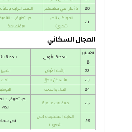
20
لا أفلح في تعليمهم
العدد: إعرابه وبناؤه
المواكب (نص
نص تطبيقي: التنمية
21
شعري)
الاقتصادية
المجال السكاني
الأسابي
الحصة الأولى
الحصة الثا
ع
22
رائحة الأرض
التمييز
23
التساكن الحق
النعت
24
الماء والصحة
التوكيد
نص تطبيقي: الم
25
معضلات عالمية
الداء
الغابة المفقودة (نص
26
نص سماع
شعري)